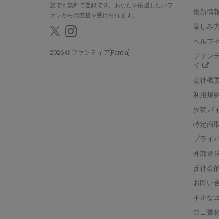
誰でも無料で登録でき、あなたを応援したいフ
最新情報
ァンからの支援を受けられます。
楽しみ
ヘルプ
2026
ファンティア[Fantia]
ファン
て
会社概
利用規
投稿ガ
特定商
プライ
外部送
反社会
お問い
不正な
ロゴ素