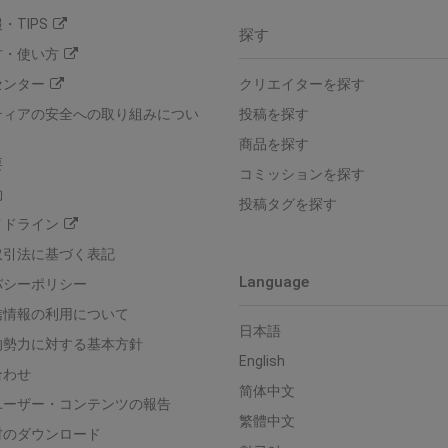
・TIPS
探す
方・使い方
センター
クリエイターを探す
ティアの安全への取り組みについ
投稿を探す
商品を探す
要
コミッションを探す
約
投稿タグを探す
イドライン
取引法に基づく表記
Language
バシーポリシー
信情報の利用について
日本語
的勢力に対する基本方針
English
合わせ
简体中文
ユーザー・コンテンツの報告
繁體中文
材のダウンロード