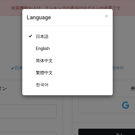
検索機能および、ランキングの表示はログインが必要です
×
Language
日本語
English
ログイン
简体中文
日本語
English
简体中文
繁體中文
한국어
繁體中文
한국어
イン