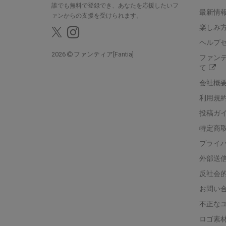
誰でも無料で登録でき、あなたを応援したいフ
最新情報
ァンからの支援を受けられます。
楽しみ
ヘルプ
2026
ファンティア[Fantia]
ファン
て
会社概
利用規
投稿ガ
特定商
プライ
外部送
反社会
お問い
不正な
ロゴ素