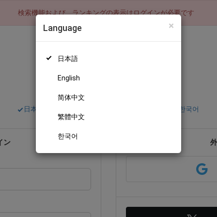
検索機能および、ランキングの表示はログインが必要です
×
Language
日本語
English
ログイン
简体中文
日本語
English
简体中文
繁體中文
한국어
繁體中文
한국어
イン