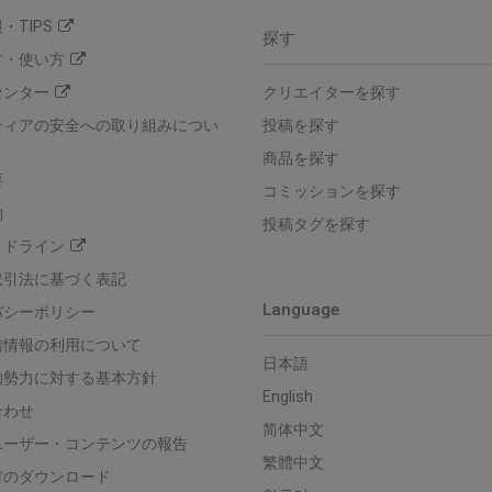
・TIPS
探す
方・使い方
センター
クリエイターを探す
ティアの安全への取り組みについ
投稿を探す
商品を探す
要
コミッションを探す
約
投稿タグを探す
イドライン
取引法に基づく表記
Language
バシーポリシー
信情報の利用について
日本語
的勢力に対する基本方針
English
合わせ
简体中文
ユーザー・コンテンツの報告
繁體中文
材のダウンロード